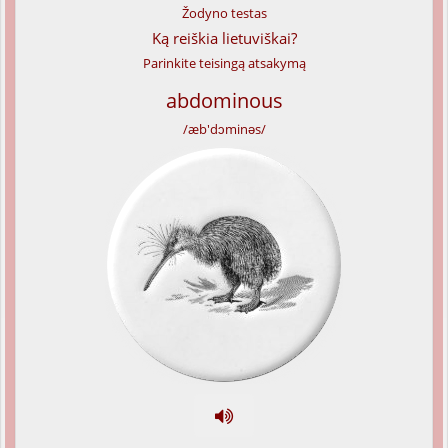
Žodyno testas
Ką reiškia lietuviškai?
Parinkite teisingą atsakymą
abdominous
/æb'dɔminəs/