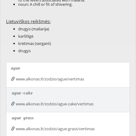
to the fevers associated with malaria.
noun: A chill or fit of shivering.
Lietuviškos reikšmės:
drugys (maliarija)
karštligė
krėtimas (sergant)
drugys
ague
www.alkonas.lt/zodzio/ague/vertimas
ague
-cake
www.alkonas.lt/zodzio/ague-cake/vertimas
ague
grass
www.alkonas.lt/zodzio/ague-grass/vertimas