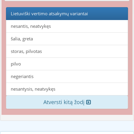
Lietuviški vertimo atsakymų variantai
nesantis, neatvykęs
šalia, greta
storas, pilvotas
pilvo
negeriantis
nesantysis, neatvykęs
Atversti kitą žodį