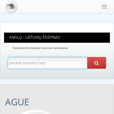
Toggl
navig
ANGLŲ - LIETUVIŲ ŽODYNAS
Kompiuterinis žodynas internete nemokamai
AGUE