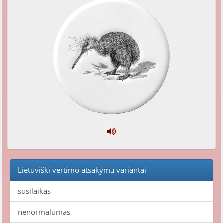
Lietuviški vertimo atsakymų variantai
susilaikąs
nenormalumas