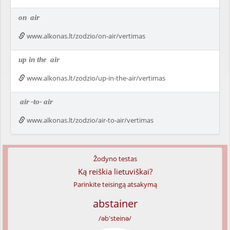
on
air
www.alkonas.lt/zodzio/on-air/vertimas
up in the
air
www.alkonas.lt/zodzio/up-in-the-air/vertimas
air
-to-
air
www.alkonas.lt/zodzio/air-to-air/vertimas
Žodyno testas
Ką reiškia lietuviškai?
Parinkite teisingą atsakymą
abstainer
/əb'steinə/