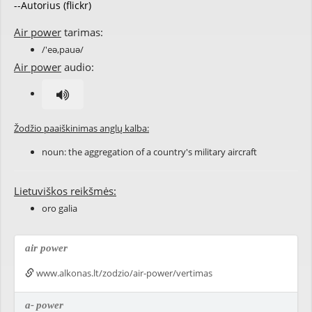
--Autorius (flickr)
Air power
tarimas:
/'eə,pauə/
Air power
audio:
Žodžio paaiškinimas anglų kalba:
noun: the aggregation of a country's military aircraft
Lietuviškos reikšmės:
oro galia
air power
www.alkonas.lt/zodzio/air-power/vertimas
a-
power