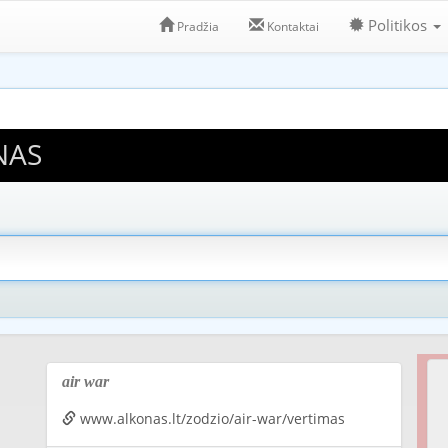
Politikos
Pradžia
Kontaktai
NAS
air war
www.alkonas.lt/zodzio/air-war/vertimas