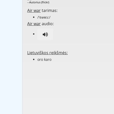
--Autorius (flickr)
Air war
tarimas:
/'eəwɔ:/
Air war
audio:
Lietuviškos reikšmės:
oro karo