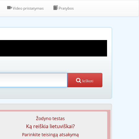
Video pristatymas
Pratybos
Ieškoti
Žodyno testas
Ką reiškia lietuviškai?
Parinkite teisingą atsakymą