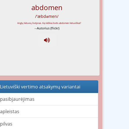
abdomen
/'æbdəmen/
--Autorius (flickr)
Lietuviški vertimo atsakymų variantai
pasibjaurėjimas
apleistas
pilvas