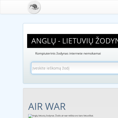
ANGLŲ - LIETUVIŲ ŽODY
Kompiuterinis žodynas internete nemokamai
AIR WAR