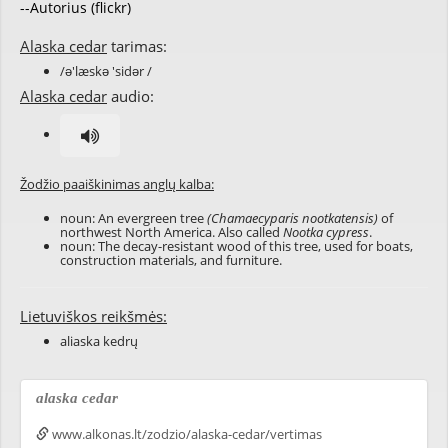
--Autorius (flickr)
Alaska cedar
tarimas:
/ə'læskə 'sidər /
Alaska cedar
audio:
Žodžio paaiškinimas anglų kalba:
noun: An evergreen tree
(Chamaecyparis nootkatensis)
of
northwest North America. Also called
Nootka cypress
.
noun: The decay-resistant wood of this tree, used for boats,
construction materials, and furniture.
Lietuviškos reikšmės:
aliaska kedrų
alaska cedar
www.alkonas.lt/zodzio/alaska-cedar/vertimas