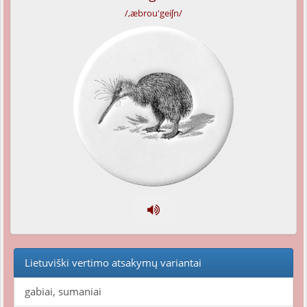
/,æbrou'geiʃn/
Lietuviški vertimo atsakymų variantai
gabiai, sumaniai