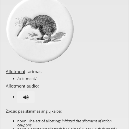
Allotment
tarimas:
/ə'lɔtmənt/
Allotment
audio:
Žodžio paaiškinimas anglų kalba:
noun: The act of allotting:
initiated the allotment of ration
coupons.