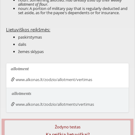
noun: Something allotted:
had already used up their weekly
allotment of flour.
noun: A portion of military pay that is regularly deducted and
set aside, as for the payee's dependents or for insurance.
Lietuviškos reikšmės:
paskirstymas
dalis
žemės sklypas
allotment
www.alkonas.lt/zodzio/allotment/vertimas
allotments
www.alkonas.lt/zodzio/allotments/vertimas
Žodyno testas
Ką reiškia lietuviškai?