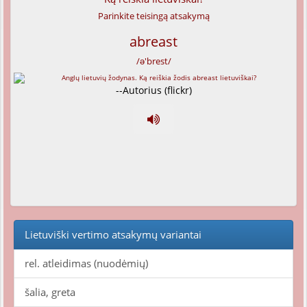
Parinkite teisingą atsakymą
abreast
/ə'brest/
--Autorius (flickr)
Lietuviški vertimo atsakymų variantai
rel. atleidimas (nuodėmių)
šalia, greta