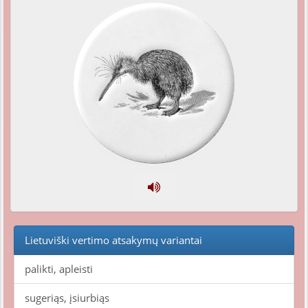
Lietuviški vertimo atsakymų variantai
palikti, apleisti
sugeriąs, įsiurbiąs