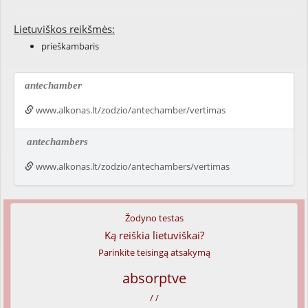
Lietuviškos reikšmės:
prieškambaris
antechamber
www.alkonas.lt/zodzio/antechamber/vertimas
antechambers
www.alkonas.lt/zodzio/antechambers/vertimas
Žodyno testas
Ką reiškia lietuviškai?
Parinkite teisingą atsakymą
absorptve
/ /