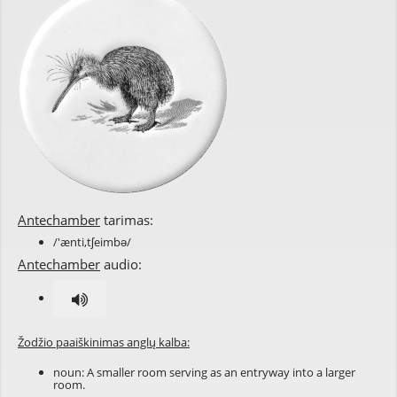
Antechamber
tarimas:
/'ænti,tʃeimbə/
Antechamber
audio:
Žodžio paaiškinimas anglų kalba:
noun: A smaller room serving as an entryway into a larger
room.