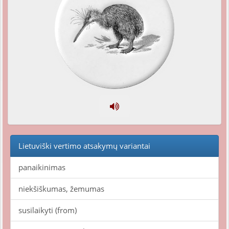
Lietuviški vertimo atsakymų variantai
panaikinimas
niekšiškumas, žemumas
susilaikyti (from)