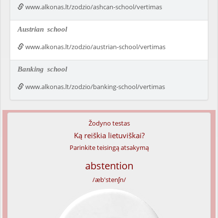
www.alkonas.lt/zodzio/ashcan-school/vertimas
Austrian
school
www.alkonas.lt/zodzio/austrian-school/vertimas
Banking
school
www.alkonas.lt/zodzio/banking-school/vertimas
Žodyno testas
Ką reiškia lietuviškai?
Parinkite teisingą atsakymą
abstention
/æb'stenʃn/