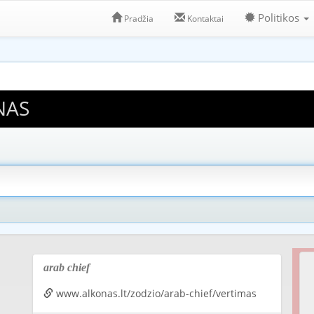
Politikos
Pradžia
Kontaktai
NAS
arab chief
www.alkonas.lt/zodzio/arab-chief/vertimas