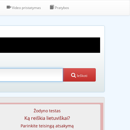
Video pristatymas
Pratybos
Ieškoti
Žodyno testas
Ką reiškia lietuviškai?
Parinkite teisingą atsakymą