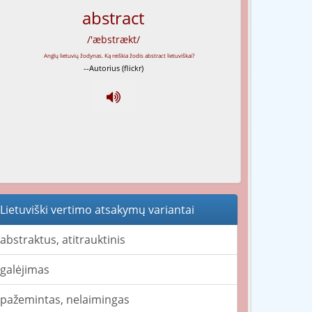
abstract
/'æbstrækt/
--Autorius (flickr)
Lietuviški vertimo atsakymų variantai
abstraktus, atitrauktinis
galėjimas
pažemintas, nelaimingas