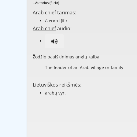
--Autorius (flickr)
Arab chief
tarimas:
/'ærəb tʃif /
Arab chief
audio:
Žodžio paaiškinimas anglų kalba:
The leader of an Arab village or family
Lietuviškos reikšmės:
arabų vyr.