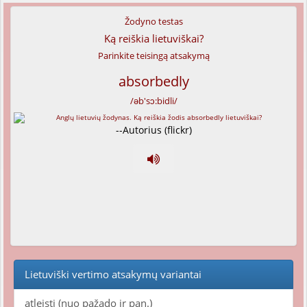
Žodyno testas
Ką reiškia lietuviškai?
Parinkite teisingą atsakymą
absorbedly
/əb'sɔ:bidli/
--Autorius (flickr)
Lietuviški vertimo atsakymų variantai
atleisti (nuo pažado ir pan.)