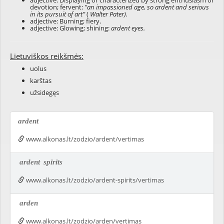
adjective: Displaying or characterized by strong enthusiasm or
devotion; fervent:
"an impassioned age, so ardent and serious
in its pursuit of art”
(
Walter Pater).
adjective: Burning; fiery.
adjective: Glowing; shining:
ardent eyes.
Lietuviškos reikšmės:
uolus
karštas
užsidegęs
ardent
www.alkonas.lt/zodzio/ardent/vertimas
ardent
spirits
www.alkonas.lt/zodzio/ardent-spirits/vertimas
arden
www.alkonas.lt/zodzio/arden/vertimas