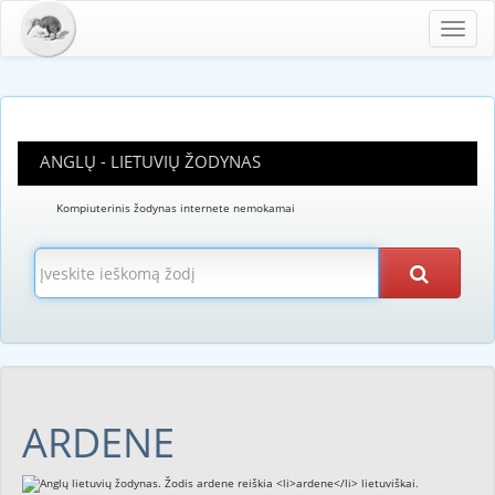
Toggl
navig
ANGLŲ - LIETUVIŲ ŽODYNAS
Kompiuterinis žodynas internete nemokamai
ARDENE