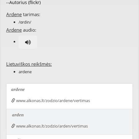
--Autorius (flickr)
Ardene
tarimas:
/ɑrdin/
Ardene
audio:
Lietuviškos reikšmės:
ardene
ardene
www.alkonas.lt/zodzio/ardene/vertimas
arden
www.alkonas.lt/zodzio/arden/vertimas