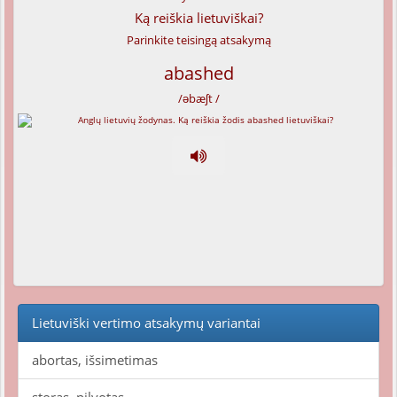
Ką reiškia lietuviškai?
Parinkite teisingą atsakymą
abashed
/əbæʃt /
Lietuviški vertimo atsakymų variantai
abortas, išsimetimas