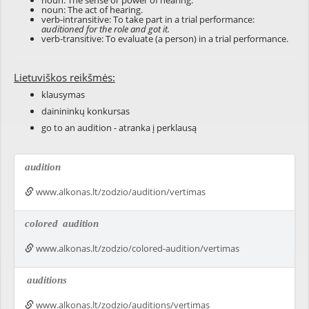
noun: The sense or power of hearing.
noun: The act of hearing.
verb-intransitive: To take part in a trial performance:
auditioned for the role and got it.
verb-transitive: To evaluate (a person) in a trial performance.
Lietuviškos reikšmės:
klausymas
dainininkų konkursas
go to an audition - atranka į perklausą
audition
www.alkonas.lt/zodzio/audition/vertimas
colored
audition
www.alkonas.lt/zodzio/colored-audition/vertimas
auditions
www.alkonas.lt/zodzio/auditions/vertimas