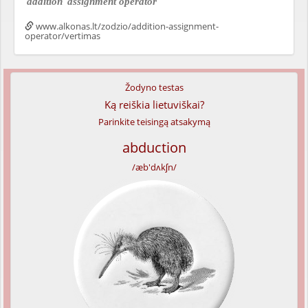
addition
assignment operator
www.alkonas.lt/zodzio/addition-assignment-
operator/vertimas
Žodyno testas
Ką reiškia lietuviškai?
Parinkite teisingą atsakymą
abduction
/æb'dʌkʃn/