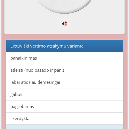
Lietuviški vertimo atsakymų variantai
panaikinimas
atleisti (nuo pažado ir pan.)
labai atidžiai, dėmesingai
gabus
pagrobimas
skerdykla