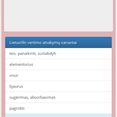
Lietuviški vertimo atsakymų variantai
teis. panaikinti, sustabdyti
elementorius
visur
bjaurus
sugėrimas, absorbavimas
pagrobti