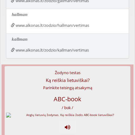
www.alkonas.lt/zodzio/gallman/vertimas
hallman
www.alkonas.lt/zodzio/hallman/vertimas
kallman
www.alkonas.lt/zodzio/kallman/vertimas
Žodyno testas
Ką reiškia lietuviškai?
Parinkite teisingą atsakymą
ABC-book
/ bʊk /