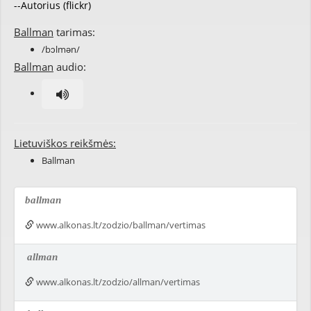
--Autorius (flickr)
Ballman
tarimas:
/bɔlmən/
Ballman
audio:
Lietuviškos reikšmės:
Ballman
ballman
www.alkonas.lt/zodzio/ballman/vertimas
allman
www.alkonas.lt/zodzio/allman/vertimas