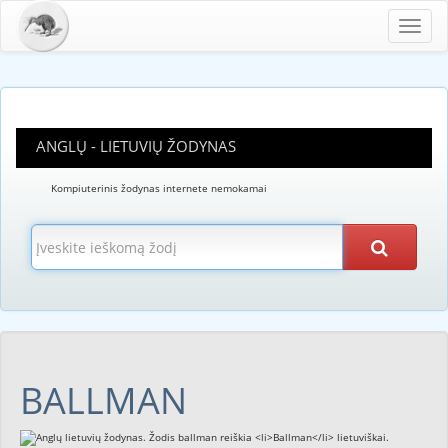
Toggl
navig
ANGLŲ - LIETUVIŲ ŽODYNAS
Kompiuterinis žodynas internete nemokamai
BALLMAN