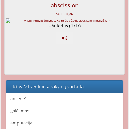
abscission
/æb'siʤn/
--Autorius (flickr)
Lietuviški vertimo atsakymų variantai
ant, virš
galėjimas
amputacija