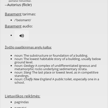
--Autorius (flickr)
Basement
tarimas:
/'beismənt/
Basement
audio:
Žodžio paaiškinimas anglų kalba:
noun: The substructure or foundation of a building.
noun: The lowest habitable story of a building, usually below
ground level.
noun:
Geology
A complex of undifferentiated igneous and
metamorphic rocks underlying sedimentary strata.
noun:
Slang
The last place or lowest level, as in competitive
standings.
noun:
Chiefly New England
A public toilet, especially one in a
school.
Lietuviškos reikšmės:
pagrindas
pamatai