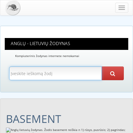
Toggl
navig
ANGLŲ - LIETUVIŲ ŽODYNAS
Kompiuterinis žodynas internete nemokamai
BASEMENT