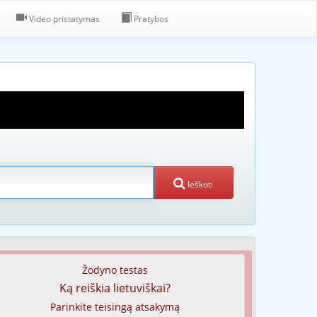
Video pristatymas
Pratybos
Ieškoti
Žodyno testas
Ką reiškia lietuviškai?
Parinkite teisingą atsakymą