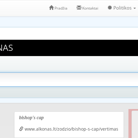
Politikos
Pradžia
Kontaktai
NAS
bishop's cap
www.alkonas.lt/zodzio/bishop-s-cap/vertimas