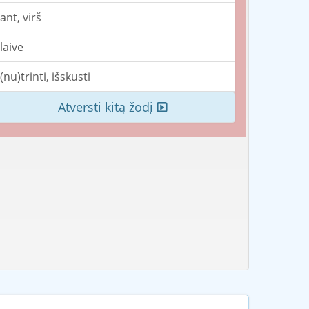
ant, virš
laive
(nu)trinti, išskusti
Atversti kitą žodį