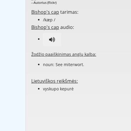
--Autorius (flickr)
Bishop's cap
tarimas:
/kæp /
Bishop's cap
audio:
Žodžio paaiškinimas anglų kalba:
noun: See
miterwort
.
Lietuviškos reikšmės:
vyskupo kepurė