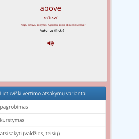
above
/ə'bʌv/
--Autorius (flickr)
Lietuviški vertimo atsakymų variantai
pagrobimas
kurstymas
atsisakyti (valdžios, teisių)