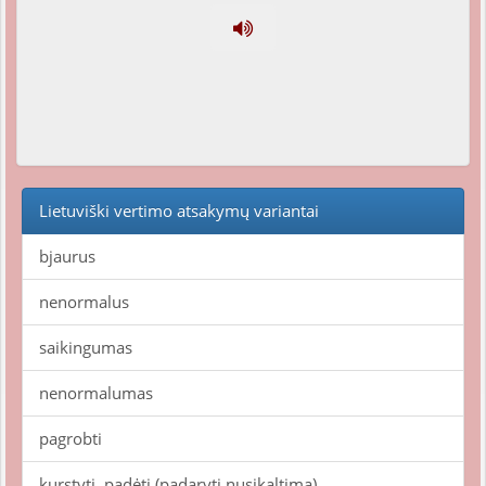
Lietuviški vertimo atsakymų variantai
bjaurus
nenormalus
saikingumas
nenormalumas
pagrobti
kurstyti, padėti (padaryti nusikaltimą)