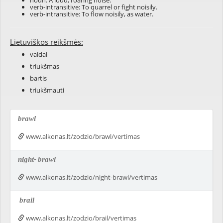
noun: A loud, roaring noise.
verb-intransitive: To quarrel or fight noisily.
verb-intransitive: To flow noisily, as water.
Lietuviškos reikšmės:
vaidai
triukšmas
bartis
triukšmauti
brawl
www.alkonas.lt/zodzio/brawl/vertimas
night-
brawl
www.alkonas.lt/zodzio/night-brawl/vertimas
brail
www.alkonas.lt/zodzio/brail/vertimas