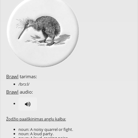
Brawl
tarimas:
/brɔ:l/
Brawl
audio:
Žodžio paaiškinimas anglų kalba:
noun: A noisy quarrel or fight.
noun: A loud party.