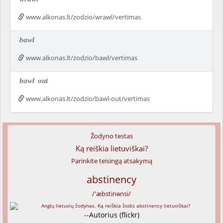
www.alkonas.lt/zodzio/wrawl/vertimas
bawl
www.alkonas.lt/zodzio/bawl/vertimas
bawl
out
www.alkonas.lt/zodzio/bawl-out/vertimas
Žodyno testas
Ką reiškia lietuviškai?
Parinkite teisingą atsakymą
abstinency
/'æbstinənsi/
--Autorius (flickr)