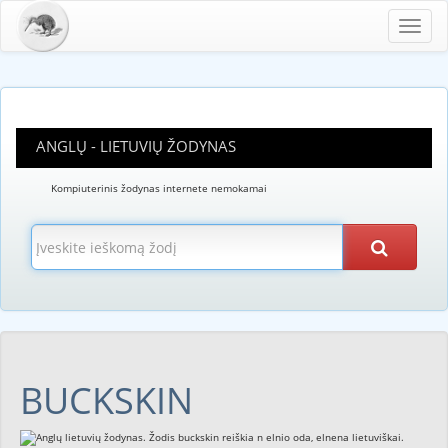
Toggl
navig
ANGLŲ - LIETUVIŲ ŽODYNAS
Kompiuterinis žodynas internete nemokamai
BUCKSKIN