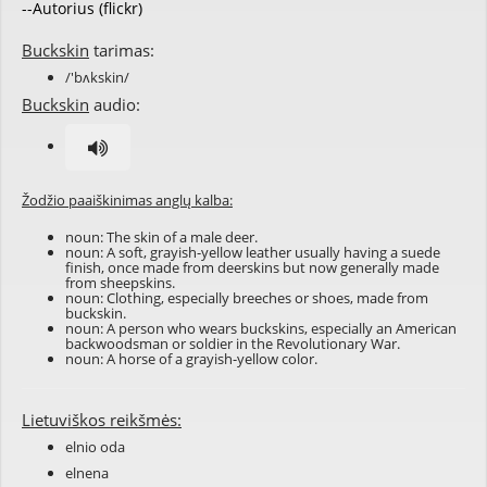
--Autorius (flickr)
Buckskin
tarimas:
/'bʌkskin/
Buckskin
audio:
Žodžio paaiškinimas anglų kalba:
noun: The skin of a male deer.
noun: A soft, grayish-yellow leather usually having a suede
finish, once made from deerskins but now generally made
from sheepskins.
noun: Clothing, especially breeches or shoes, made from
buckskin.
noun: A person who wears buckskins, especially an American
backwoodsman or soldier in the Revolutionary War.
noun: A horse of a grayish-yellow color.
Lietuviškos reikšmės:
elnio oda
elnena