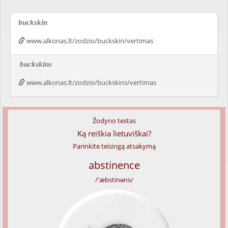
buckskin
www.alkonas.lt/zodzio/buckskin/vertimas
buckskins
www.alkonas.lt/zodzio/buckskins/vertimas
Žodyno testas
Ką reiškia lietuviškai?
Parinkite teisingą atsakymą
abstinence
/'æbstinəns/