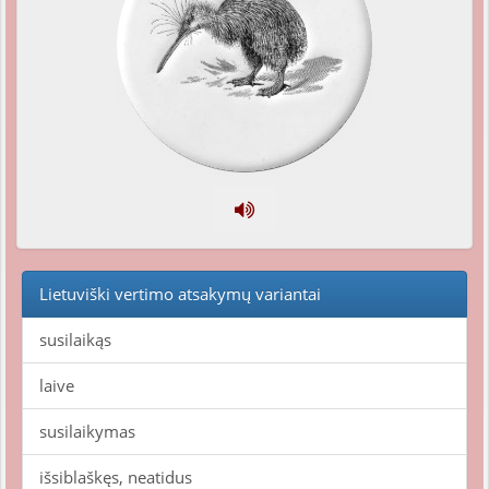
Lietuviški vertimo atsakymų variantai
susilaikąs
laive
susilaikymas
išsiblaškęs, neatidus