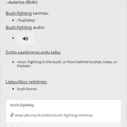
--Autorius (flickr)
Bush-fighting
tarimas:
/'buʃ,faitiɳ/
Bush-fighting
audio:
Žodžio paaiškinimas anglų kalba:
noun:
Fighting
in the
bush
, or from behind bushes, trees, or
thickets.
Lietuviškos reikšmės:
bush-kovos
bush-fighting
www.alkonas.lt/zodzio/bush-fighting/vertimas