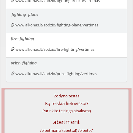
www.alkonas.lt/zodzio/fighting-french/vertimas
fighting
plane
www.alkonas.lt/zodzio/fighting-plane/vertimas
fire-
fighting
www.alkonas.lt/zodzio/fire-fighting/vertimas
prize-
fighting
www.alkonas.lt/zodzio/prize-fighting/vertimas
Žodyno testas
Ką reiškia lietuviškai?
Parinkite teisingą atsakymą
abetment
/ə'betmənt/ (abettal) /ə'betəl/