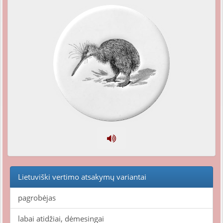
Lietuviški vertimo atsakymų variantai
pagrobėjas
labai atidžiai, dėmesingai