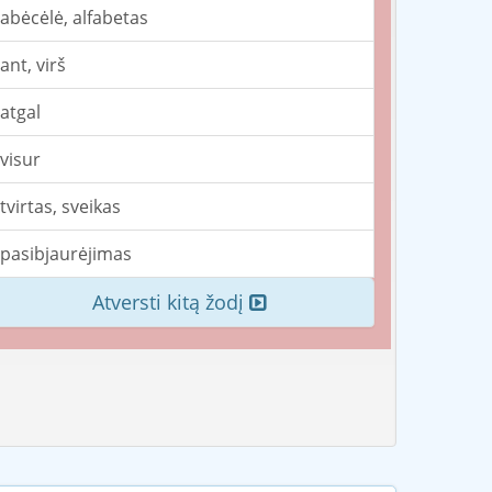
abėcėlė, alfabetas
ant, virš
atgal
visur
tvirtas, sveikas
pasibjaurėjimas
Atversti kitą žodį