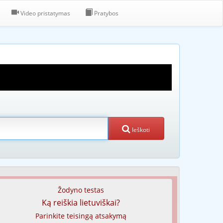
Video pristatymas
Pratybos
Ieškoti
Žodyno testas
Ką reiškia lietuviškai?
Parinkite teisingą atsakymą