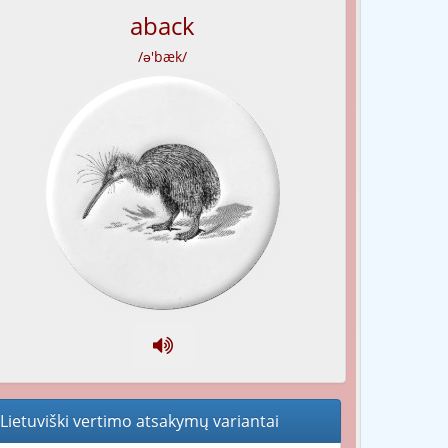
aback
/ə'bæk/
Lietuviški vertimo atsakymų variantai