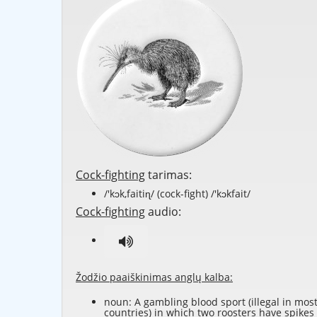
Cock-fighting
tarimas:
/'kɔk,faitiɳ/ (cock-fight) /'kɔkfait/
Cock-fighting
audio:
Žodžio paaiškinimas anglų kalba:
noun: A gambling
blood sport
(illegal in mos
countries) in which two
roosters
have spikes