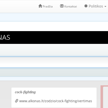
Politikos
Pradžia
Kontaktai
NAS
cock-fighting
www.alkonas.lt/zodzio/cock-fighting/vertimas