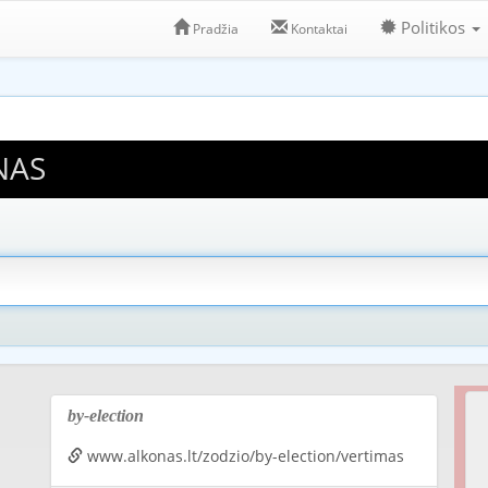
Politikos
Pradžia
Kontaktai
NAS
by-election
www.alkonas.lt/zodzio/by-election/vertimas