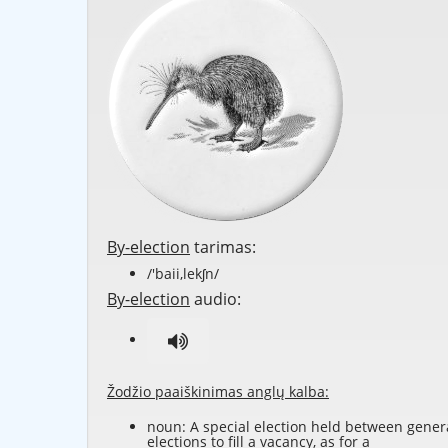
By-election
tarimas:
/'baii,lekʃn/
By-election
audio:
Žodžio paaiškinimas anglų kalba:
noun: A special election held between gener
elections to fill a vacancy, as for a