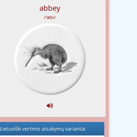
abbey
/'æbi/
Lietuviški vertimo atsakymų variantai