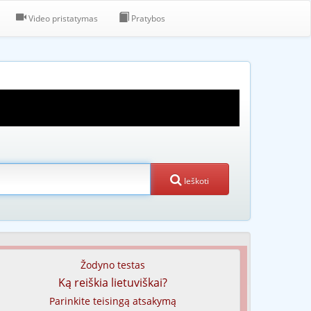
Video pristatymas
Pratybos
Ieškoti
Žodyno testas
Ką reiškia lietuviškai?
Parinkite teisingą atsakymą