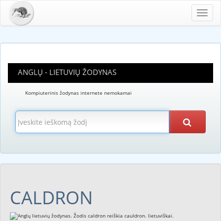
Toggl
navig
ANGLŲ - LIETUVIŲ ŽODYNAS
Kompiuterinis žodynas internete nemokamai
CALDRON