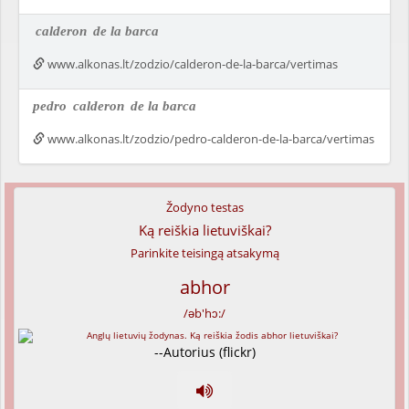
calderon
de la barca
www.alkonas.lt/zodzio/calderon-de-la-barca/vertimas
pedro
calderon
de la barca
www.alkonas.lt/zodzio/pedro-calderon-de-la-barca/vertimas
Žodyno testas
Ką reiškia lietuviškai?
Parinkite teisingą atsakymą
abhor
/əb'hɔ:/
--Autorius (flickr)