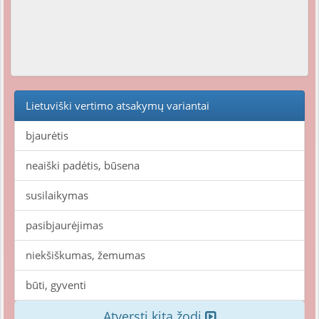
Lietuviški vertimo atsakymų variantai
bjaurėtis
neaiški padėtis, būsena
susilaikymas
pasibjaurėjimas
niekšiškumas, žemumas
būti, gyventi
Atversti kitą žodį