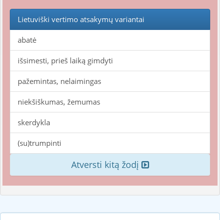
Lietuviški vertimo atsakymų variantai
abatė
išsimesti, prieš laiką gimdyti
pažemintas, nelaimingas
niekšiškumas, žemumas
skerdykla
(su)trumpinti
Atversti kitą žodį