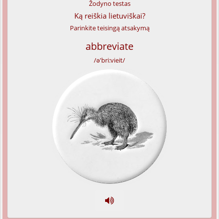
Žodyno testas
Ką reiškia lietuviškai?
Parinkite teisingą atsakymą
abbreviate
/ə'bri:vieit/