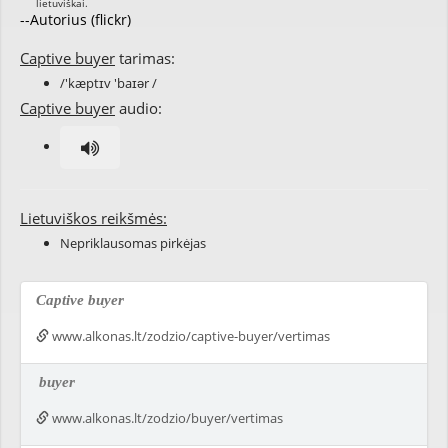
--Autorius (flickr)
Captive buyer
tarimas:
/'kæptɪv 'baɪər /
Captive buyer
audio:
Lietuviškos reikšmės:
Nepriklausomas pirkėjas
Captive buyer
www.alkonas.lt/zodzio/captive-buyer/vertimas
buyer
www.alkonas.lt/zodzio/buyer/vertimas