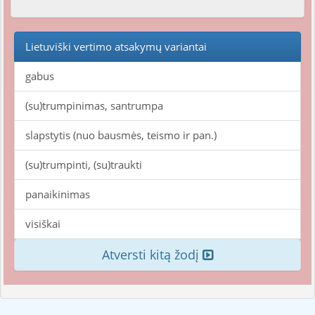
Lietuviški vertimo atsakymų variantai
gabus
(su)trumpinimas, santrumpa
slapstytis (nuo bausmės, teismo ir pan.)
(su)trumpinti, (su)traukti
panaikinimas
visiškai
Atversti kitą žodį