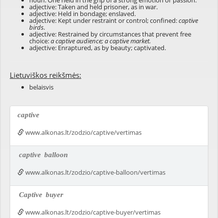
noun: One held in the grip of a strong emotion or passion.
adjective: Taken and held prisoner, as in war.
adjective: Held in bondage; enslaved.
adjective: Kept under restraint or control; confined:
captive
birds.
adjective: Restrained by circumstances that prevent free
choice:
a captive audience; a captive market.
adjective: Enraptured, as by beauty; captivated.
Lietuviškos reikšmės:
belaisvis
captive
www.alkonas.lt/zodzio/captive/vertimas
captive
balloon
www.alkonas.lt/zodzio/captive-balloon/vertimas
Captive
buyer
www.alkonas.lt/zodzio/captive-buyer/vertimas