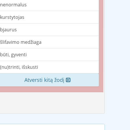
nenormalus
kurstytojas
bjaurus
šlifavimo medžiaga
būti, gyventi
(nu)trinti, išskusti
Atversti kitą žodį