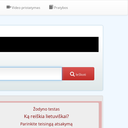
Video pristatymas
Pratybos
Ieškoti
Žodyno testas
Ką reiškia lietuviškai?
Parinkite teisingą atsakymą