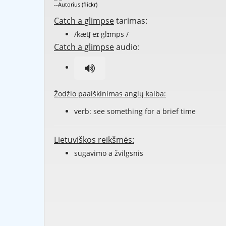
--Autorius (flickr)
Catch a glimpse
tarimas:
/kætʃ eɪ glɪmps /
Catch a glimpse
audio:
Žodžio paaiškinimas anglų kalba:
verb: see something for a brief time
Lietuviškos reikšmės:
sugavimo a žvilgsnis