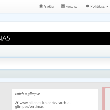
Politikos
Pradžia
Kontaktai
NAS
catch a glimpse
www.alkonas.lt/zodzio/catch-a-
glimpse/vertimas