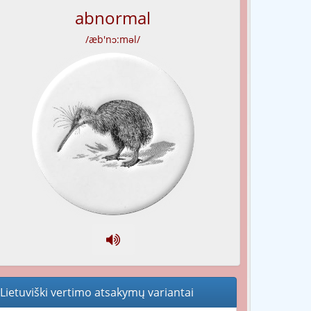
abnormal
/æb'nɔ:məl/
Lietuviški vertimo atsakymų variantai