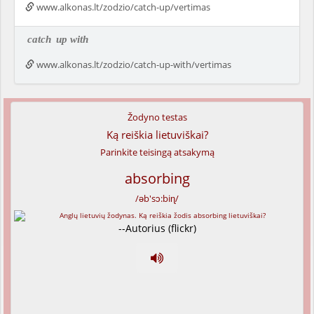
www.alkonas.lt/zodzio/catch-up/vertimas
catch
up with
www.alkonas.lt/zodzio/catch-up-with/vertimas
Žodyno testas
Ką reiškia lietuviškai?
Parinkite teisingą atsakymą
absorbing
/əb'sɔ:biɳ/
--Autorius (flickr)