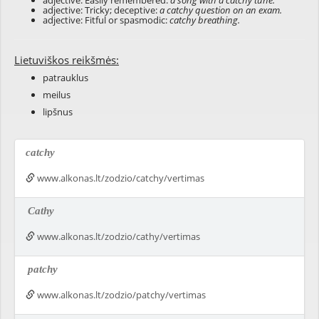
adjective: Easily remembered:
a song with a catchy tune.
adjective: Tricky; deceptive:
a catchy question on an exam.
adjective: Fitful or spasmodic:
catchy breathing.
Lietuviškos reikšmės:
patrauklus
meilus
lipšnus
catchy
www.alkonas.lt/zodzio/catchy/vertimas
Cathy
www.alkonas.lt/zodzio/cathy/vertimas
patchy
www.alkonas.lt/zodzio/patchy/vertimas