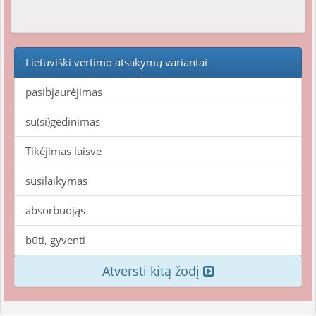
Lietuviški vertimo atsakymų variantai
pasibjaurėjimas
su(si)gėdinimas
Tikėjimas laisve
susilaikymas
absorbuojąs
būti, gyventi
Atversti kitą žodį