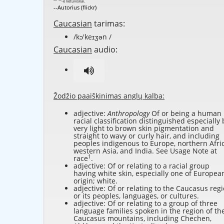
--Autorius (flickr)
Caucasian
tarimas:
/kɔ'keɪʒən /
Caucasian
audio:
Žodžio paaiškinimas anglų kalba:
adjective:
Anthropology
Of or being a human
racial classification distinguished especially 
very light to brown skin pigmentation and
straight to wavy or curly hair, and including
peoples indigenous to Europe, northern Afric
western Asia, and India. See Usage Note at
1
race
.
adjective: Of or relating to a racial group
having white skin, especially one of Europea
origin; white.
adjective: Of or relating to the Caucasus reg
or its peoples, languages, or cultures.
adjective: Of or relating to a group of three
language families spoken in the region of th
Caucasus mountains, including Chechen,