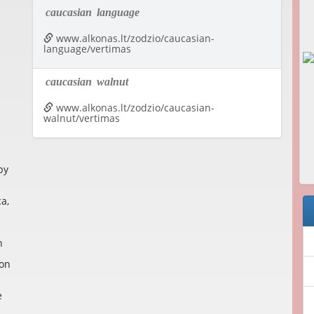
caucasian
language
www.alkonas.lt/zodzio/caucasian-
language/vertimas
caucasian
walnut
www.alkonas.lt/zodzio/caucasian-
walnut/vertimas
by
a,
n
ion
e