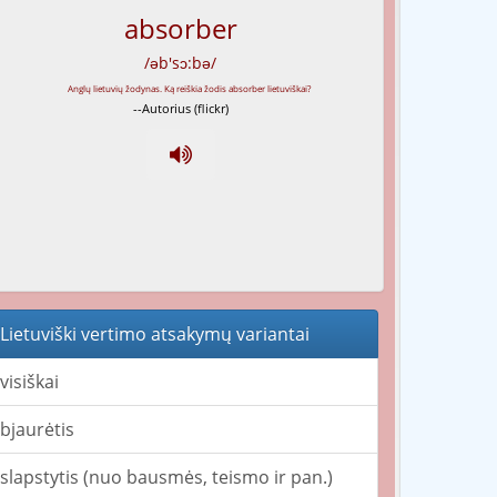
absorber
/əb'sɔ:bə/
--Autorius (flickr)
Lietuviški vertimo atsakymų variantai
visiškai
bjaurėtis
slapstytis (nuo bausmės, teismo ir pan.)