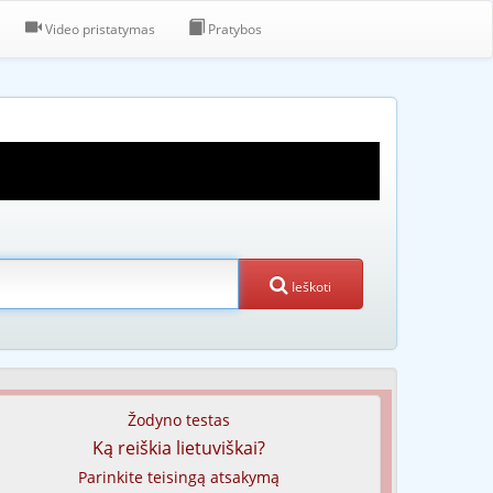
Video pristatymas
Pratybos
Ieškoti
Žodyno testas
Ką reiškia lietuviškai?
Parinkite teisingą atsakymą