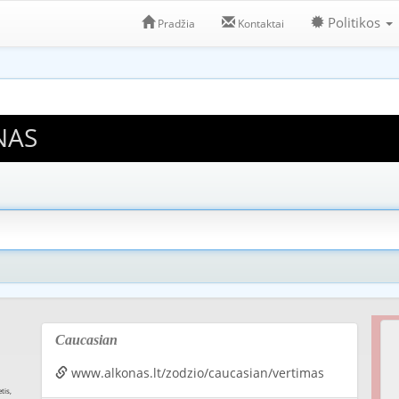
Politikos
Pradžia
Kontaktai
NAS
Caucasian
www.alkonas.lt/zodzio/caucasian/vertimas