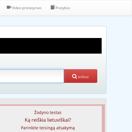
Video pristatymas
Pratybos
Ieškoti
Žodyno testas
Ką reiškia lietuviškai?
Parinkite teisingą atsakymą