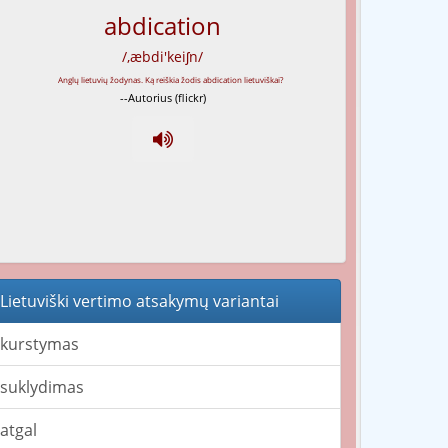
abdication
/,æbdi'keiʃn/
--Autorius (flickr)
Lietuviški vertimo atsakymų variantai
kurstymas
suklydimas
atgal