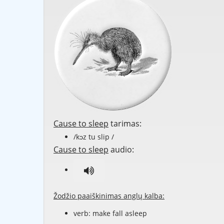
Cause to sleep
tarimas:
/kɔz tu slip /
Cause to sleep
audio:
Žodžio paaiškinimas anglų kalba:
verb: make fall asleep