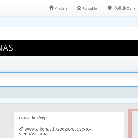
Politikos
Pradžia
Kontaktai
NAS
cause to sleep
www.alkonas.lt/zodzio/cause-to-
sleep/vertimas