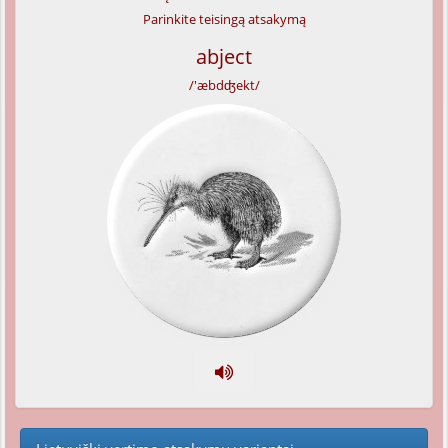
Parinkite teisingą atsakymą
abject
/'æbdʤekt/