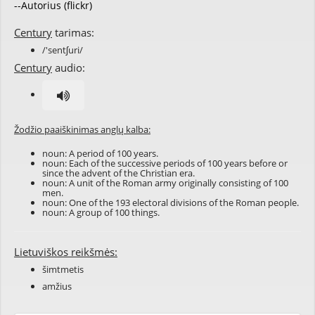
--Autorius (flickr)
Century
tarimas:
/'sentʃuri/
Century
audio:
Žodžio paaiškinimas anglų kalba:
noun: A period of 100 years.
noun: Each of the successive periods of 100 years before or
since the advent of the Christian era.
noun: A unit of the Roman army originally consisting of 100
men.
noun: One of the 193 electoral divisions of the Roman people.
noun: A group of 100 things.
Lietuviškos reikšmės:
šimtmetis
amžius