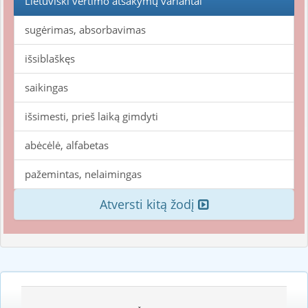
Lietuviški vertimo atsakymų variantai
sugėrimas, absorbavimas
išsiblaškęs
saikingas
išsimesti, prieš laiką gimdyti
abėcėlė, alfabetas
pažemintas, nelaimingas
Atversti kitą žodį