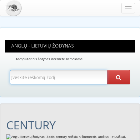
Toggl
navig
ANGLŲ - LIETUVIŲ ŽODYNAS
Kompiuterinis žodynas internete nemokamai
CENTURY