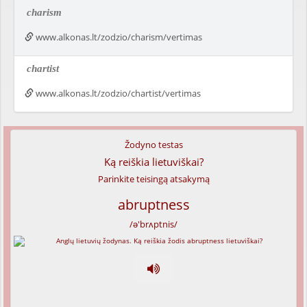
charism
www.alkonas.lt/zodzio/charism/vertimas
chartist
www.alkonas.lt/zodzio/chartist/vertimas
Žodyno testas
Ką reiškia lietuviškai?
Parinkite teisingą atsakymą
abruptness
/ə'brʌptnis/