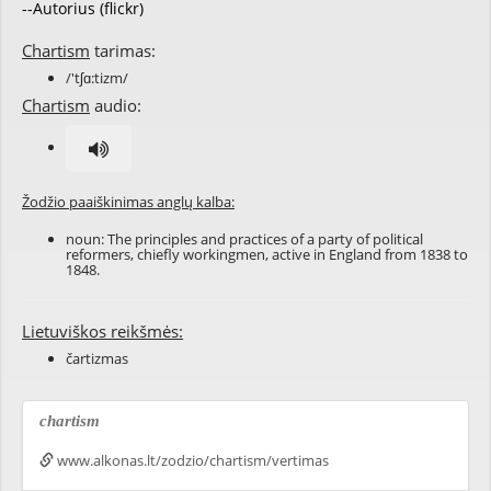
--Autorius (flickr)
Chartism
tarimas:
/'tʃɑ:tizm/
Chartism
audio:
Žodžio paaiškinimas anglų kalba:
noun: The principles and practices of a party of political
reformers, chiefly workingmen, active in England from 1838 to
1848.
Lietuviškos reikšmės:
čartizmas
chartism
www.alkonas.lt/zodzio/chartism/vertimas