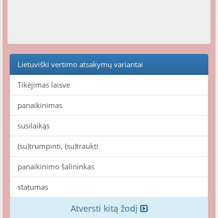
Lietuviški vertimo atsakymų variantai
Tikėjimas laisve
panaikinimas
susilaikąs
(su)trumpinti, (su)traukti
panaikinimo šalininkas
statumas
Atversti kitą žodį