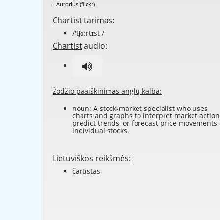
--Autorius (flickr)
Chartist
tarimas:
/'tʃɑ:rtɪst /
Chartist
audio:
Žodžio paaiškinimas anglų kalba:
noun: A stock-market specialist who uses
charts and graphs to interpret market action
predict trends, or forecast price movements 
individual stocks.
Lietuviškos reikšmės:
čartistas