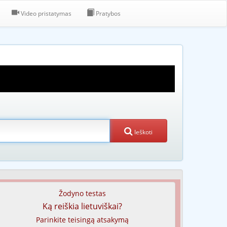
Video pristatymas
Pratybos
Ieškoti
Žodyno testas
Ką reiškia lietuviškai?
Parinkite teisingą atsakymą