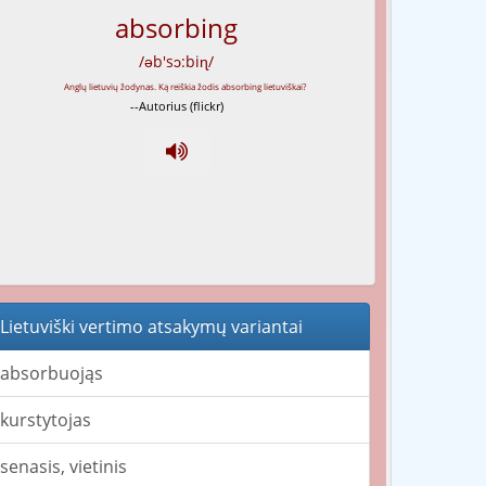
absorbing
/əb'sɔ:biɳ/
--Autorius (flickr)
Lietuviški vertimo atsakymų variantai
absorbuojąs
kurstytojas
senasis, vietinis