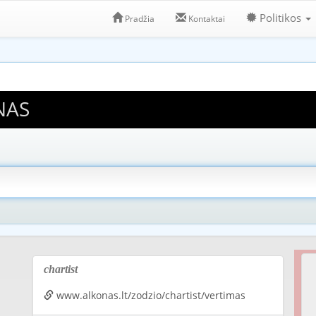
Politikos
Pradžia
Kontaktai
NAS
chartist
www.alkonas.lt/zodzio/chartist/vertimas