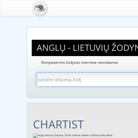
ANGLŲ - LIETUVIŲ ŽODY
Kompiuterinis žodynas internete nemokamai
CHARTIST