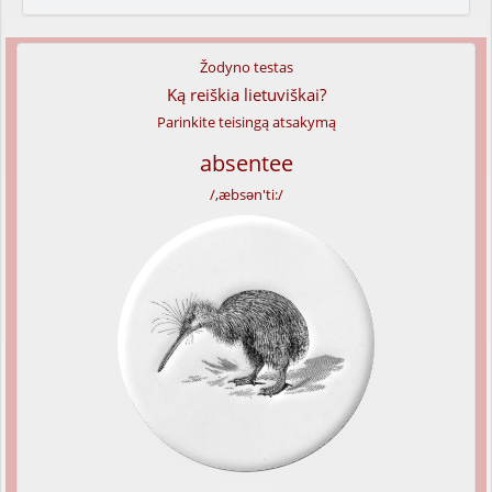
Žodyno testas
Ką reiškia lietuviškai?
Parinkite teisingą atsakymą
absentee
/,æbsən'ti:/