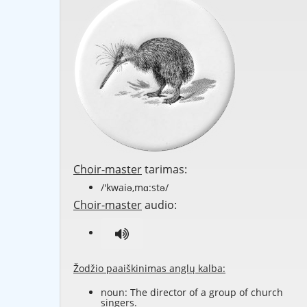
Choir-master
tarimas:
/'kwaiə,mɑ:stə/
Choir-master
audio:
Žodžio paaiškinimas anglų kalba:
noun: The director of a group of church
singers.