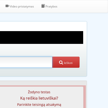
Video pristatymas
Pratybos
Ieškoti
Žodyno testas
Ką reiškia lietuviškai?
Parinkite teisingą atsakymą