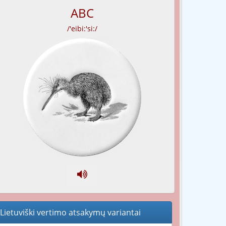
ABC
/'eibi:'si:/
Lietuviški vertimo atsakymų variantai