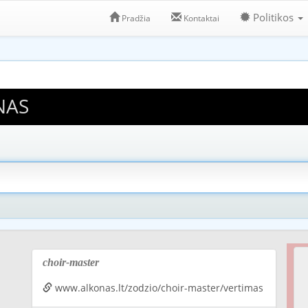
Politikos
Pradžia
Kontaktai
NAS
choir-master
www.alkonas.lt/zodzio/choir-master/vertimas