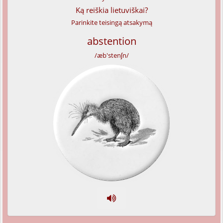
Ką reiškia lietuviškai?
Parinkite teisingą atsakymą
abstention
/æb'stenʃn/