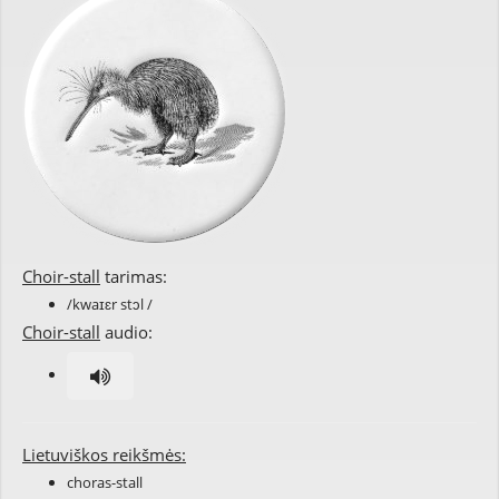
Choir-stall
tarimas:
/kwaɪɛr stɔl /
Choir-stall
audio:
Lietuviškos reikšmės:
choras-stall