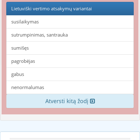
Lietuviški vertimo atsakymų variantai
susilaikymas
sutrumpinimas, santrauka
sumišęs
pagrobėjas
gabus
nenormalumas
Atversti kitą žodį