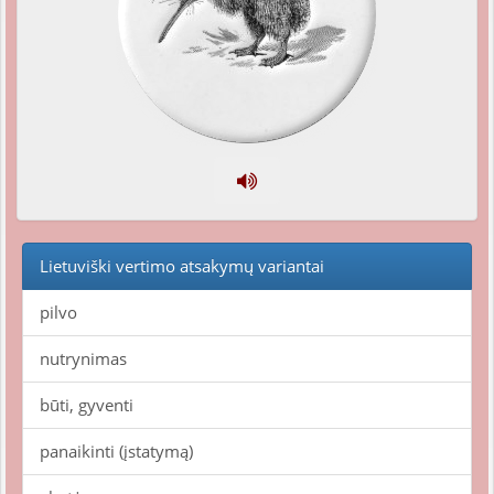
Lietuviški vertimo atsakymų variantai
pilvo
nutrynimas
būti, gyventi
panaikinti (įstatymą)