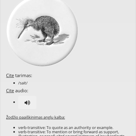
Cite
tarimas:
/sait/
Cite
audio:
Žodžio paaiškinimas anglų kalba:
verb-transitive: To quote as an authority or example.
verb-transitive: To mention or bring forward as support,