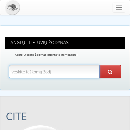
Toggl
navig
ANGLŲ - LIETUVIŲ ŽODYNAS
Kompiuterinis žodynas internete nemokamai
CITE