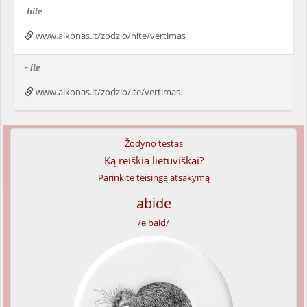
hite
www.alkonas.lt/zodzio/hite/vertimas
-
ite
www.alkonas.lt/zodzio/ite/vertimas
Žodyno testas
Ką reiškia lietuviškai?
Parinkite teisingą atsakymą
abide
/ə'baid/