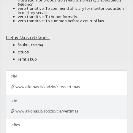
illustration, or proof:
cited several instances of insubordinate
behavior.
verb-transitive: To commend officially for meritorious action
in military service.
verb-transitive: To honor formally.
verb-transitive: To summon before a court of law.
Lietuviškos reikšmės:
šaukti į teismą
cituoti
remtis kuo
cite
www.alkonas.lt/zodzio/cite/vertimas
cie
www.alkonas.lt/zodzio/cie/vertimas
cites