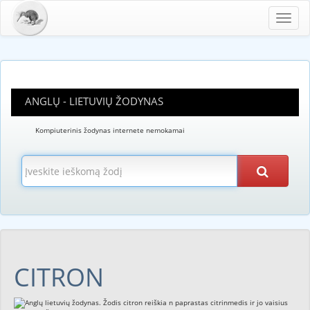
Toggl
navig
ANGLŲ - LIETUVIŲ ŽODYNAS
Kompiuterinis žodynas internete nemokamai
CITRON