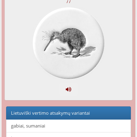
/ /
Lietuviški vertimo atsakymų variantai
gabiai, sumaniai