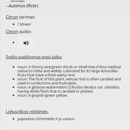
--Autorius (flickr)
Citron
tarimas:
/'sitrən/
Citron
audio:
Žodžio paaiškinimas anglų kalba:
noun: A thorny evergreen shrub or small tree
(Citrus medica)
native to India and widely cultivated for its large lemonlike
fruits that have a thick warty rind.
noun: The fruit of this plant, whose rind is often candied and
used in confections and fruitcakes.
noun: A globose watermelon
(Citrullus lanatus
var.
citroides)
having white flesh that is candied or pickled.
noun: A grayish-green yellow.
Lietuviškos reikšmės:
paprastas citrinmedis ir jo vaisius