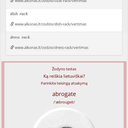
www.alkonas.lt/zodzio/coat-rack/vertimas
dish
rack
www.alkonas.lt/zodzio/dish-rack/vertimas
dress
rack
www.alkonas.lt/zodzio/dress-rack/vertimas
Žodyno testas
Ką reiškia lietuviškai?
Parinkite teisingą atsakymą
abrogate
/'æbrougeit/