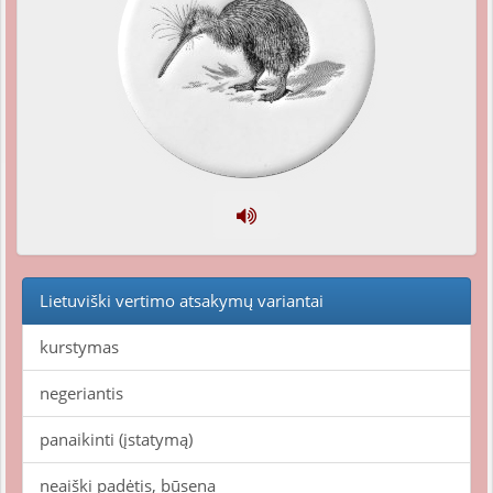
Lietuviški vertimo atsakymų variantai
kurstymas
negeriantis
panaikinti (įstatymą)
neaiški padėtis, būsena