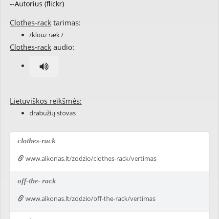
--Autorius (flickr)
Clothes-rack
tarimas:
/kloʊz ræk /
Clothes-rack
audio:
Lietuviškos reikšmės:
drabužių stovas
clothes-rack
www.alkonas.lt/zodzio/clothes-rack/vertimas
off-the-
rack
www.alkonas.lt/zodzio/off-the-rack/vertimas