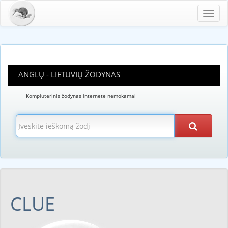
Toggl
navig
ANGLŲ - LIETUVIŲ ŽODYNAS
Kompiuterinis žodynas internete nemokamai
CLUE