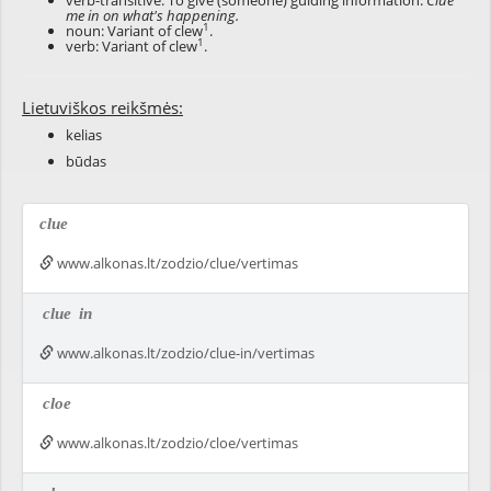
verb-transitive: To give (someone) guiding information:
Clue
me in on what's happening.
1
noun: Variant of
clew
.
1
verb: Variant of
clew
.
Lietuviškos reikšmės:
kelias
būdas
clue
www.alkonas.lt/zodzio/clue/vertimas
clue
in
www.alkonas.lt/zodzio/clue-in/vertimas
cloe
www.alkonas.lt/zodzio/cloe/vertimas