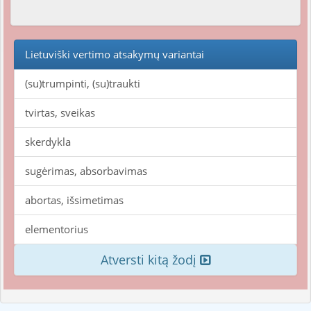
Lietuviški vertimo atsakymų variantai
(su)trumpinti, (su)traukti
tvirtas, sveikas
skerdykla
sugėrimas, absorbavimas
abortas, išsimetimas
elementorius
Atversti kitą žodį