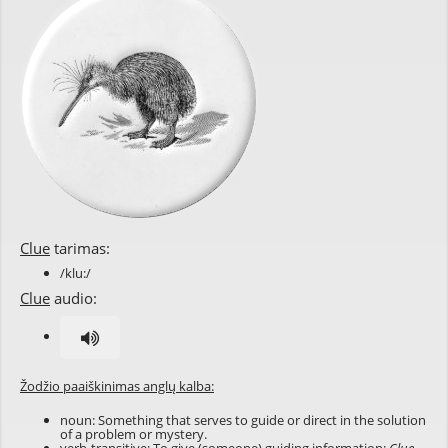
Clue
tarimas:
/klu:/
Clue
audio:
Žodžio paaiškinimas anglų kalba:
noun: Something that serves to guide or direct in the solution
of a problem or mystery.