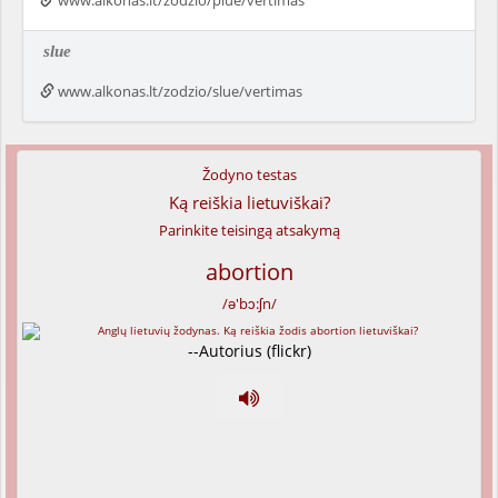
www.alkonas.lt/zodzio/plue/vertimas
slue
www.alkonas.lt/zodzio/slue/vertimas
Žodyno testas
Ką reiškia lietuviškai?
Parinkite teisingą atsakymą
abortion
/ə'bɔ:ʃn/
--Autorius (flickr)