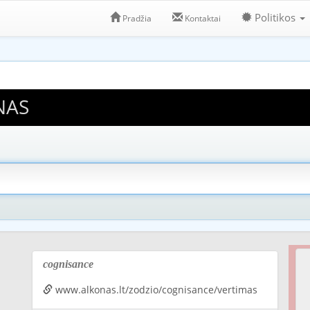
Politikos
Pradžia
Kontaktai
NAS
cognisance
www.alkonas.lt/zodzio/cognisance/vertimas