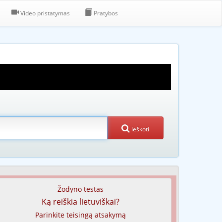
Video pristatymas
Pratybos
Ieškoti
Žodyno testas
Ką reiškia lietuviškai?
Parinkite teisingą atsakymą