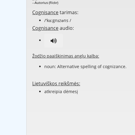
--Autorius (flickr)
Cognisance
tarimas:
/'kɑ:gnɪzəns /
Cognisance
audio:
Žodžio paaiškinimas anglų kalba:
noun: Alternative spelling of
cognizance
.
Lietuviškos reikšmės:
atkreipia dėmesį