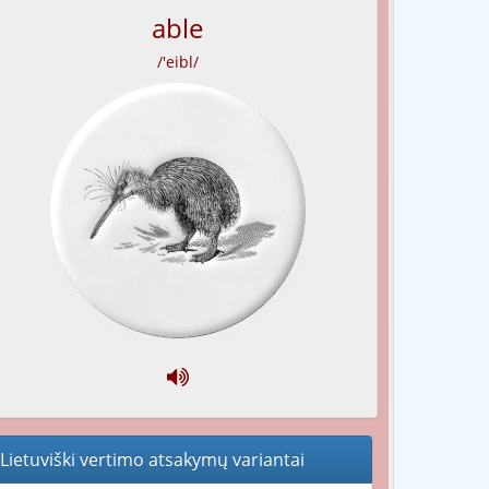
able
/'eibl/
Lietuviški vertimo atsakymų variantai