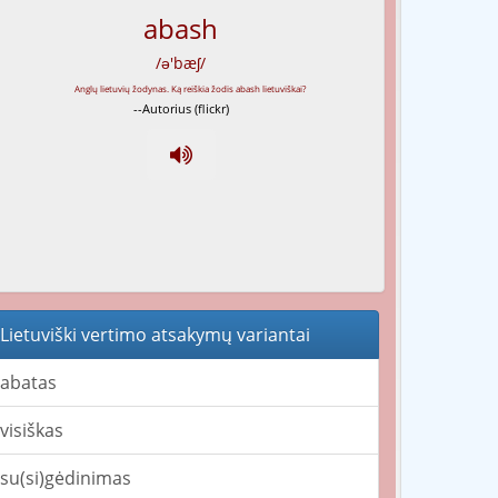
abash
/ə'bæʃ/
--Autorius (flickr)
Lietuviški vertimo atsakymų variantai
abatas
visiškas
su(si)gėdinimas