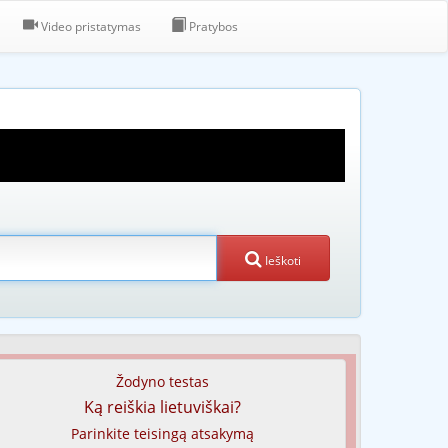
Video pristatymas
Pratybos
Ieškoti
Žodyno testas
Ką reiškia lietuviškai?
Parinkite teisingą atsakymą