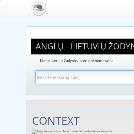
ANGLŲ - LIETUVIŲ ŽODY
Kompiuterinis žodynas internete nemokamai
CONTEXT