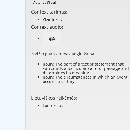
--Autorius (flickr)
Context
tarimas:
/'kɔntekst/
Context
audio:
Žodžio paaiškinimas anglų kalba:
noun: The part of a text or statement that
surrounds a particular word or passage and
determines its meaning.
noun: The circumstances in which an event
occurs; a setting.
Lietuviškos reikšmės:
kontekstas