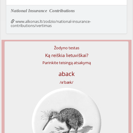
National Insurance
Contributions
www.alkonas.lt/zodzio/national-insurance-
contributions/vertimas
Žodyno testas
Ką reiškia lietuviškai?
Parinkite teisingą atsakymą
aback
/ə'bæk/