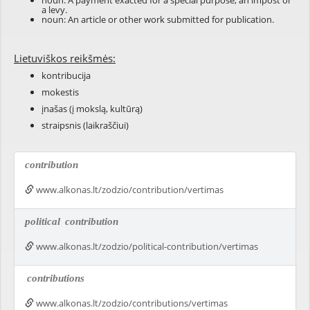
noun: A payment exacted for a special purpose; an impost or
a levy.
noun: An article or other work submitted for publication.
Lietuviškos reikšmės:
kontribucija
mokestis
įnašas (į mokslą, kultūrą)
straipsnis (laikraščiui)
contribution
www.alkonas.lt/zodzio/contribution/vertimas
political
contribution
www.alkonas.lt/zodzio/political-contribution/vertimas
contributions
www.alkonas.lt/zodzio/contributions/vertimas