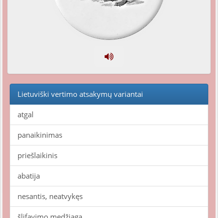
Lietuviški vertimo atsakymų variantai
atgal
panaikinimas
priešlaikinis
abatija
nesantis, neatvykęs
šlifavimo medžiaga