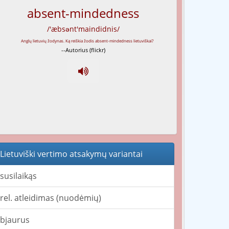
absent-mindedness
/'æbsənt'maindidnis/
--Autorius (flickr)
Lietuviški vertimo atsakymų variantai
susilaikąs
rel. atleidimas (nuodėmių)
bjaurus