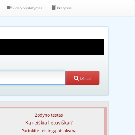
Video pristatymas
Pratybos
Ieškoti
Žodyno testas
Ką reiškia lietuviškai?
Parinkite teisingą atsakymą