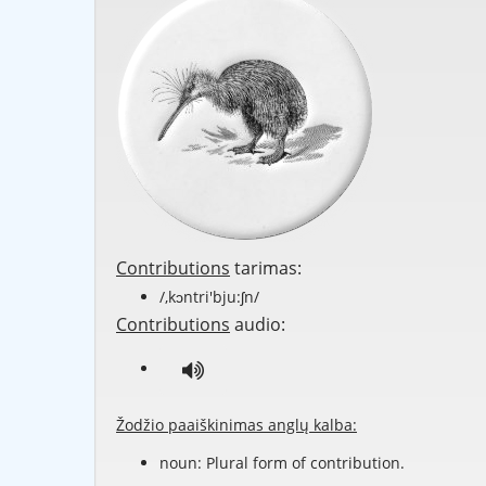
Contributions
tarimas:
/,kɔntri'bju:ʃn/
Contributions
audio:
Žodžio paaiškinimas anglų kalba:
noun: Plural form of
contribution
.