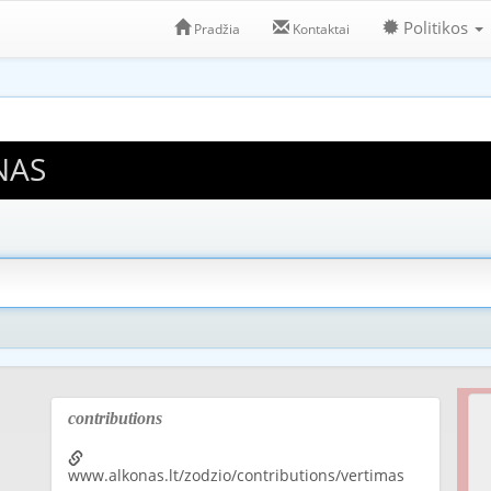
Politikos
Pradžia
Kontaktai
NAS
contributions
www.alkonas.lt/zodzio/contributions/vertimas