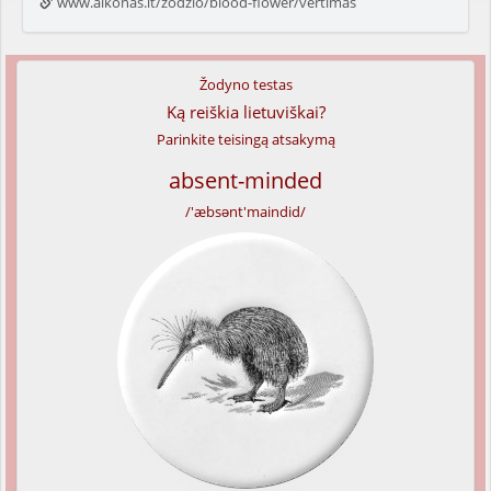
www.alkonas.lt/zodzio/blood-flower/vertimas
Žodyno testas
Ką reiškia lietuviškai?
Parinkite teisingą atsakymą
absent-minded
/'æbsənt'maindid/