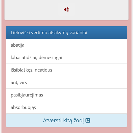
Lietuviški vertimo atsakymų variantai
abatija
labai atidžiai, dėmesingai
išsiblaškęs, neatidus
ant, virš
pasibjaurėjimas
absorbuojąs
Atversti kitą žodį