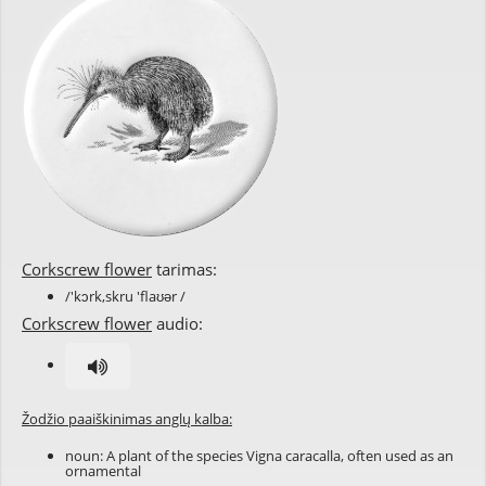
Corkscrew flower
tarimas:
/'kɔrk,skru 'flaʊər /
Corkscrew flower
audio:
Žodžio paaiškinimas anglų kalba:
noun: A plant of the species Vigna caracalla, often used as an
ornamental