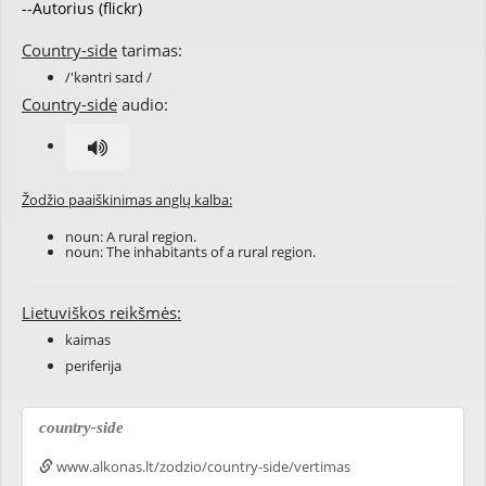
--Autorius (flickr)
Country-side
tarimas:
/'kəntri saɪd /
Country-side
audio:
Žodžio paaiškinimas anglų kalba:
noun: A rural region.
noun: The inhabitants of a rural region.
Lietuviškos reikšmės:
kaimas
periferija
country-side
www.alkonas.lt/zodzio/country-side/vertimas