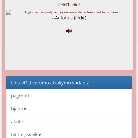
/'eibl'bɔdid/
--Autorius (flickr)
Lietuviški vertimo atsakymų variantai
pagrobti
bjaurus
abatė
tvirtas, sveikas