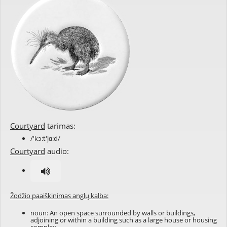
Courtyard
tarimas:
/'kɔ:t'jɑ:d/
Courtyard
audio:
Žodžio paaiškinimas anglų kalba:
noun: An open space surrounded by walls or buildings,
adjoining or within a building such as a large house or housing