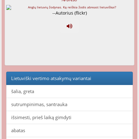
--Autorius (flickr)
Lietuviški vertimo atsakymų variantai
šalia, greta
sutrumpinimas, santrauka
išsimesti, prieš laiką gimdyti
abatas