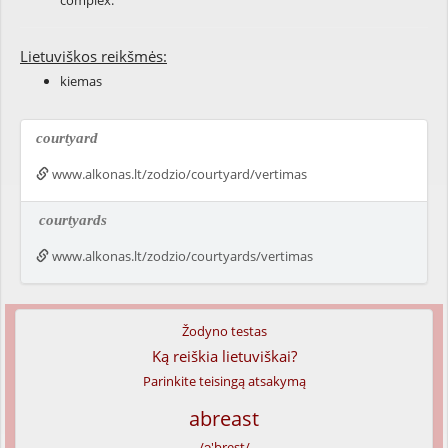
complex.
Lietuviškos reikšmės:
kiemas
courtyard
www.alkonas.lt/zodzio/courtyard/vertimas
courtyards
www.alkonas.lt/zodzio/courtyards/vertimas
Žodyno testas
Ką reiškia lietuviškai?
Parinkite teisingą atsakymą
abreast
/ə'brest/