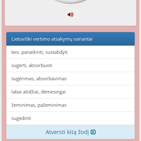
Lietuviški vertimo atsakymų variantai
teis. panaikinti, sustabdyti
sugerti, absorbuoti
sugėrimas, absorbavimas
labai atidžiai, dėmesingai
žeminimas, pažeminimas
sugėdinti
Atversti kitą žodį