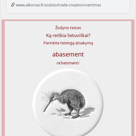
www.alkonas.lt/zodzio/trade-creation/vertimas
Žodyno testas
Ką reiškia lietuviškai?
Parinkite teisingą atsakymą
abasement
/ə'beismənt/