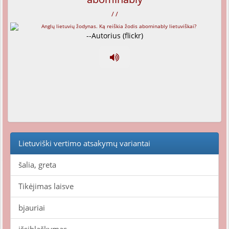
/ /
--Autorius (flickr)
Lietuviški vertimo atsakymų variantai
šalia, greta
Tikėjimas laisve
bjauriai