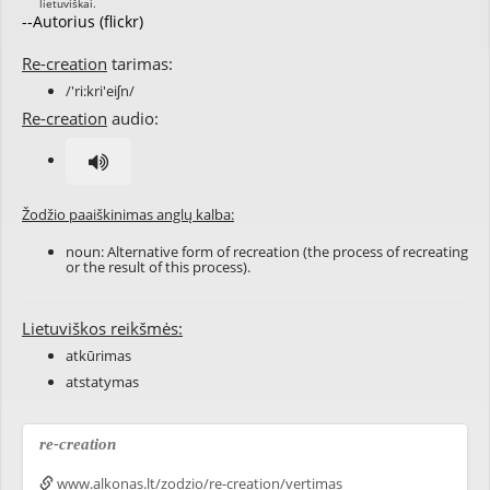
--Autorius (flickr)
Re-creation
tarimas:
/'ri:kri'eiʃn/
Re-creation
audio:
Žodžio paaiškinimas anglų kalba:
noun: Alternative form of
recreation
(the process of recreating
or the result of this process).
Lietuviškos reikšmės:
atkūrimas
atstatymas
re-creation
www.alkonas.lt/zodzio/re-creation/vertimas