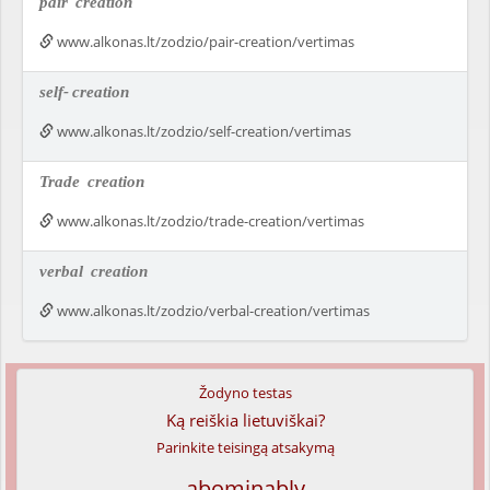
pair
creation
www.alkonas.lt/zodzio/pair-creation/vertimas
self-
creation
www.alkonas.lt/zodzio/self-creation/vertimas
Trade
creation
www.alkonas.lt/zodzio/trade-creation/vertimas
verbal
creation
www.alkonas.lt/zodzio/verbal-creation/vertimas
Žodyno testas
Ką reiškia lietuviškai?
Parinkite teisingą atsakymą
abominably