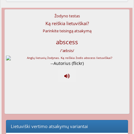
Žodyno testas
Ką reiškia lietuviškai?
Parinkite teisingą atsakymą
abscess
/'æbsis/
--Autorius (flickr)
Lietuviški vertimo atsakymų variantai