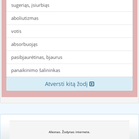
sugeriąs, įsiurbiąs
aboliutizmas
votis
absorbuojąs
pasibjaurėtinas, bjaurus
panaikinimo šalininkas
Atversti kitą žodį
Alkonas. Žodynas internete.