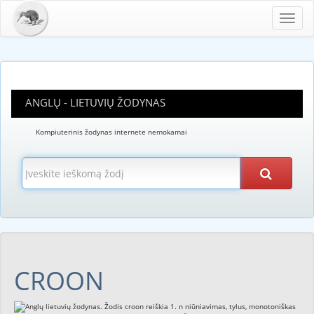
Toggl
navig
ANGLŲ - LIETUVIŲ ŽODYNAS
Kompiuterinis žodynas internete nemokamai
CROON