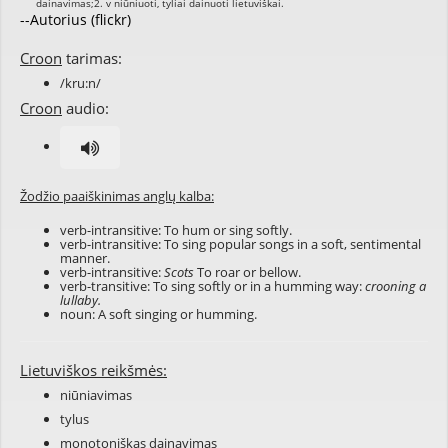
--Autorius (flickr)
Croon
tarimas:
/kru:n/
Croon
audio:
Žodžio paaiškinimas anglų kalba:
verb-intransitive: To hum or sing softly.
verb-intransitive: To sing popular songs in a soft, sentimental
manner.
verb-intransitive:
Scots
To roar or bellow.
verb-transitive: To sing softly or in a humming way:
crooning a
lullaby.
noun: A soft singing or humming.
Lietuviškos reikšmės:
niūniavimas
tylus
monotoniškas dainavimas