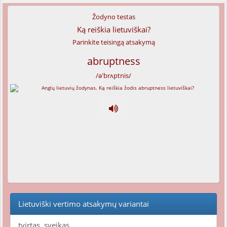
Žodyno testas
Ką reiškia lietuviškai?
Parinkite teisingą atsakymą
abruptness
/ə'brʌptnis/
Lietuviški vertimo atsakymų variantai
tvirtas, sveikas