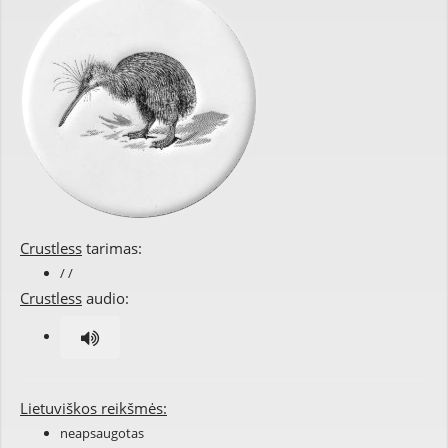
Crustless
tarimas:
/ /
Crustless
audio:
Lietuviškos reikšmės:
neapsaugotas