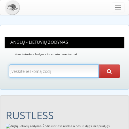
Toggl
navig
ANGLŲ - LIETUVIŲ ŽODYNAS
Kompiuterinis žodynas internete nemokamai
RUSTLESS