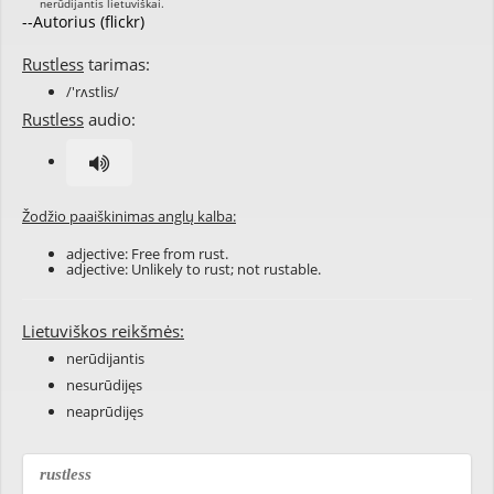
--Autorius (flickr)
Rustless
tarimas:
/'rʌstlis/
Rustless
audio:
Žodžio paaiškinimas anglų kalba:
adjective: Free from rust.
adjective: Unlikely to rust; not rustable.
Lietuviškos reikšmės:
nerūdijantis
nesurūdijęs
neaprūdijęs
rustless