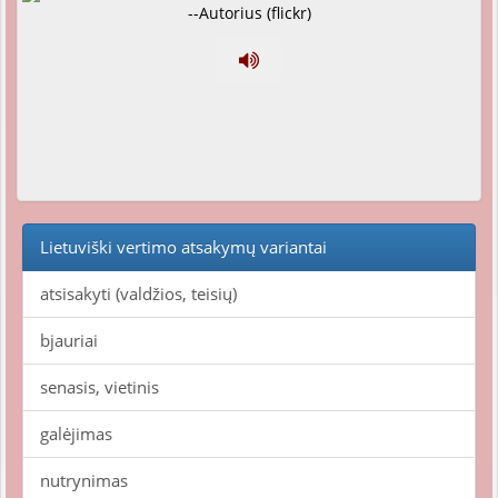
--Autorius (flickr)
Lietuviški vertimo atsakymų variantai
atsisakyti (valdžios, teisių)
bjauriai
senasis, vietinis
galėjimas
nutrynimas