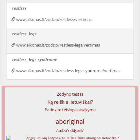
restless
www.alkonas.lt/zodzio/restless/vertimas
restless
legs
www.alkonas.lt/zodzio/restless-legs/vertimas
restless
legs syndrome
www.alkonas.lt/zodzio/restless-legs-syndrome/vertimas
Žodyno testas
Ką reiškia lietuviškai?
Parinkite teisingą atsakymą
aboriginal
/,æbə'ridʤənl/