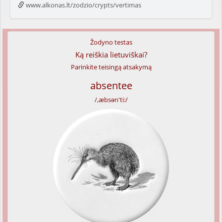
www.alkonas.lt/zodzio/crypts/vertimas
Žodyno testas
Ką reiškia lietuviškai?
Parinkite teisingą atsakymą
absentee
/,æbsən'ti:/