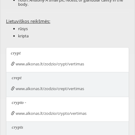
noun:
Anatomy
A small pit, recess, or glandular cavity in the
body.
Lietuviškos reikšmės:
rūsys
kripta
crypt
www.alkonas.lt/zodzio/crypt/vertimas
crept
www.alkonas.lt/zodzio/crept/vertimas
crypto
-
www.alkonas.lt/zodzio/crypto/vertimas
crypts