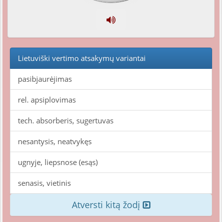
Lietuviški vertimo atsakymų variantai
pasibjaurėjimas
rel. apsiplovimas
tech. absorberis, sugertuvas
nesantysis, neatvykęs
ugnyje, liepsnose (esąs)
senasis, vietinis
Atversti kitą žodį