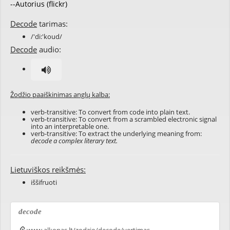
--Autorius (flickr)
Decode
tarimas:
/'di:'koud/
Decode
audio:
Žodžio paaiškinimas anglų kalba:
verb-transitive: To convert from code into plain text.
verb-transitive: To convert from a scrambled electronic signal
into an interpretable one.
verb-transitive: To extract the underlying meaning from:
decode a complex literary text.
Lietuviškos reikšmės:
iššifruoti
decode