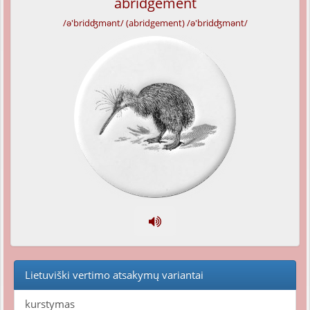
abridgement
/ə'bridʤmənt/ (abridgement) /ə'bridʤmənt/
Lietuviški vertimo atsakymų variantai
kurstymas