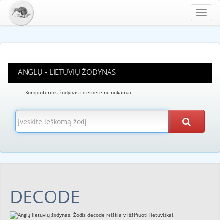
Toggl
navig
ANGLŲ - LIETUVIŲ ŽODYNAS
Kompiuterinis žodynas internete nemokamai
DECODE